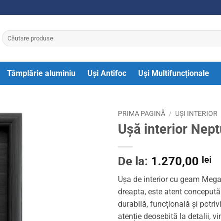
Caută
după:
Tâmplărie aluminiu
Uși Antifoc
Uși Multifuncționale
PRIMA PAGINĂ
/
UȘI INTERIOR
Ușă interior Nep
De la:
1.270,00
lei
Ușa de interior cu geam Mega
dreapta, este atent concepută 
durabilă, funcțională și potriv
atenție deosebită la detalii, 