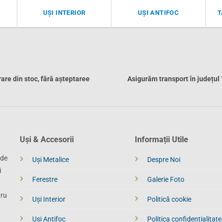
UȘI INTERIOR
UȘI ANTIFOC
T
rare din stoc, fără așteptaree
Asigurăm transport în județul
Uși & Accesorii
Informații Utile
 de
Uși Metalice
Despre Noi
i
Ferestre
Galerie Foto
tru
Uși Interior
Politică cookie
Uși Antifoc
Politica confidențialitate