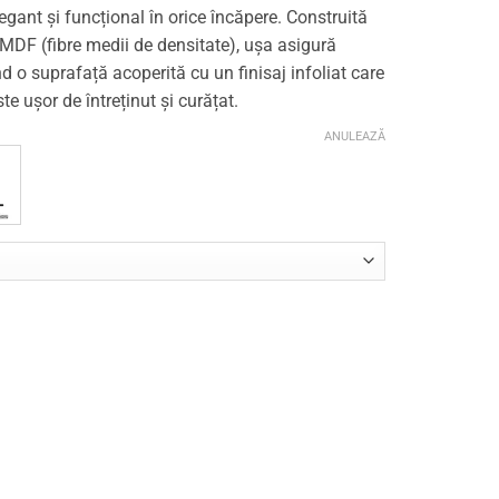
egant și funcțional în orice încăpere. Construită
 MDF (fibre medii de densitate), ușa asigură
nd o suprafață acoperită cu un finisaj infoliat care
e ușor de întreținut și curățat.
ANULEAZĂ