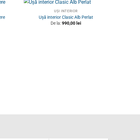
UȘI INTERIOR
ere
Ușă interior Clasic Alb Perlat
De la:
990,00
lei
Ușă i