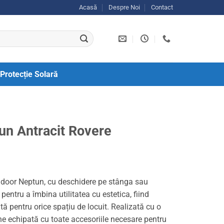
Acasă
Despre Noi
Contact
Protecție Solară
tun Antracit Rovere
door Neptun, cu deschidere pe stânga sau
pentru a îmbina utilitatea cu estetica, fiind
ită pentru orice spațiu de locuit. Realizată cu o
vine echipată cu toate accesoriile necesare pentru