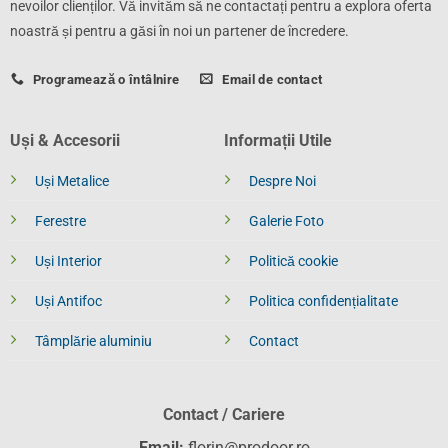
nevoilor clienților. Vă invităm să ne contactați pentru a explora oferta
noastră și pentru a găsi în noi un partener de încredere.
Programează o întâlnire
Email de contact
Uși & Accesorii
Informații Utile
Uși Metalice
Despre Noi
Ferestre
Galerie Foto
Uși Interior
Politică cookie
Uși Antifoc
Politica confidențialitate
Tâmplărie aluminiu
Contact
Contact / Cariere
Email:
florin@prodoor.ro