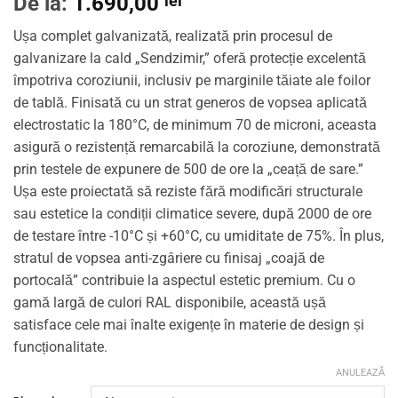
De la:
1.690,00
lei
Ușa complet galvanizată, realizată prin procesul de
galvanizare la cald „Sendzimir,” oferă protecție excelentă
împotriva coroziunii, inclusiv pe marginile tăiate ale foilor
de tablă. Finisată cu un strat generos de vopsea aplicată
electrostatic la 180°C, de minimum 70 de microni, aceasta
asigură o rezistență remarcabilă la coroziune, demonstrată
prin testele de expunere de 500 de ore la „ceață de sare.”
Ușa este proiectată să reziste fără modificări structurale
sau estetice la condiții climatice severe, după 2000 de ore
de testare între -10°C și +60°C, cu umiditate de 75%. În plus,
stratul de vopsea anti-zgâriere cu finisaj „coajă de
portocală” contribuie la aspectul estetic premium. Cu o
gamă largă de culori RAL disponibile, această ușă
satisface cele mai înalte exigențe în materie de design și
funcționalitate.
ANULEAZĂ