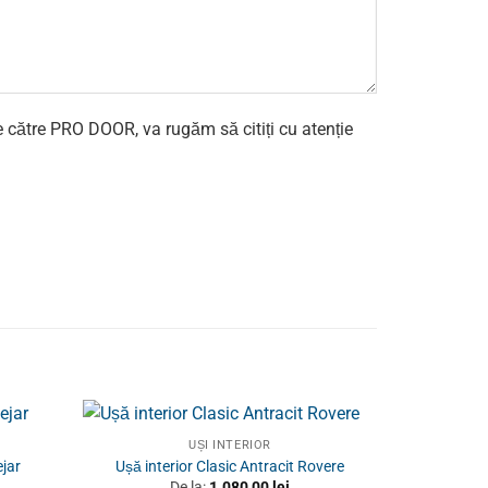
e către PRO DOOR, va rugăm să citiți cu atenție
UȘI INTERIOR
ejar
Ușă interior Clasic Antracit Rovere
De la:
1.080,00
lei