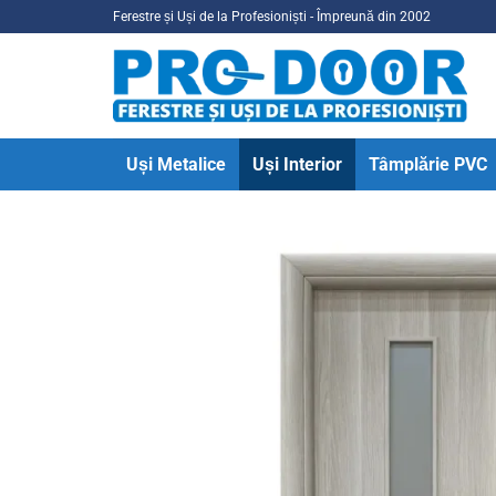
Skip
Ferestre și Uși de la Profesioniști - Împreună din 2002
to
content
Uși Metalice
Uși Interior
Tâmplărie PVC