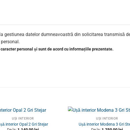
re la gestiunea datelor dumneavoastră din solicitarea transmisă d
r personal.
u caracter personal și sunt de acord cu informațiile prezentate.
UȘI INTERIOR
UȘI INTERIOR
șă interior Opal 2 Gri Stejar
Ușă interior Modena 3 Gri St
De la:
1.140,00
lei
De la:
1.250,00
lei