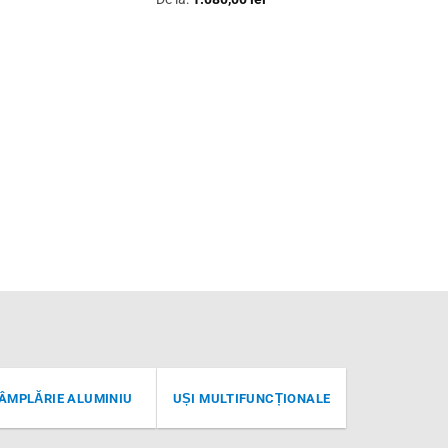
Ușă i
ÂMPLĂRIE ALUMINIU
UȘI MULTIFUNCȚIONALE