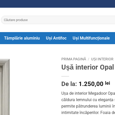
Caută
după:
Tâmplărie aluminiu
Uși Antifoc
Uși Multifuncționale
PRIMA PAGINĂ
/
UȘI INTERIOR
Ușă interior Opal
De la:
1.250,00
lei
Ușa de interior Megadoor Opal
căldura lemnului cu eleganța
permite pătrunderea luminii în
intimitate încăperilor. Foaia 