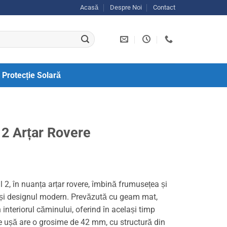
Acasă
Despre Noi
Contact
Protecție Solară
 2 Arțar Rovere
 2, în nuanța arțar rovere, îmbină frumusețea și
 și designul modern. Prevăzută cu geam mat,
 interiorul căminului, oferind în același timp
de ușă are o grosime de 42 mm, cu structură din