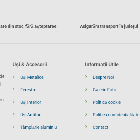
rare din stoc, fără așteptaree
Asigurăm transport în județul
Uși & Accesorii
Informații Utile
 de
Uși Metalice
Despre Noi
i
Ferestre
Galerie Foto
ru
Uși Interior
Politică cookie
Uși Antifoc
Politica confidențialitate
Tâmplărie aluminiu
Contact