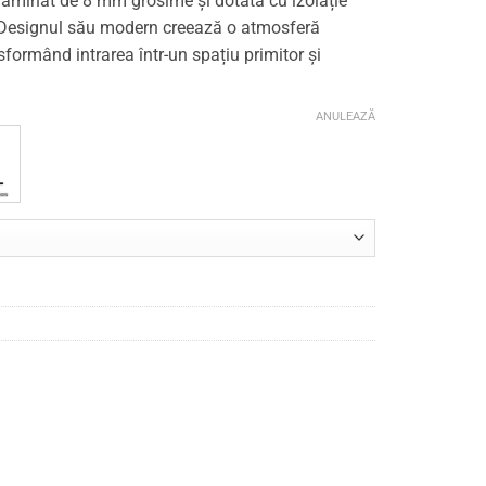
laminat de 8 mm grosime și dotată cu izolație
. Designul său modern creează o atmosferă
formând intrarea într-un spațiu primitor și
ANULEAZĂ