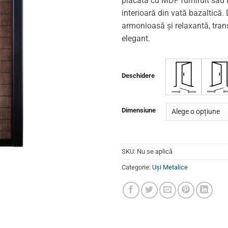
placată cu MDF furniruit sau 
interioară din vată bazaltică
armonioasă și relaxantă, trans
elegant.
Deschidere
Dimensiune
SKU:
Nu se aplică
Categorie:
Uși Metalice