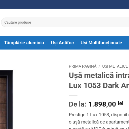
Caută
după:
Tâmplărie aluminiu
Uși Antifoc
Uși Multifuncționale
PRIMA PAGINĂ
/
UȘI METALICE
Ușă metalică int
Lux 1053 Dark An
De la:
1.898,00
lei
Prestige 1 Lux 1053, disponib
o ușă metalică de apartament 