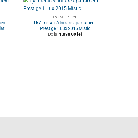
UȘI METALICE
ment
Ușă metalică intrare apartament
lat
Prestige 1 Lux 2015 Mistic
De la:
1.898,00
lei
Ușă metali