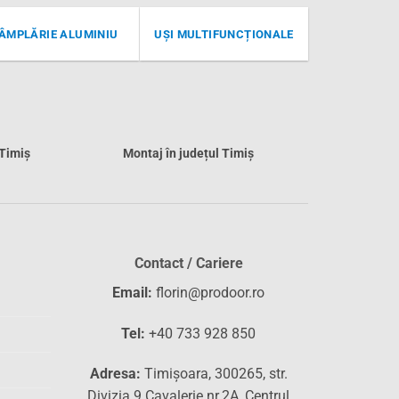
ÂMPLĂRIE ALUMINIU
UȘI MULTIFUNCȚIONALE
 Timiș
Montaj în județul Timiș
Contact / Cariere
Email:
florin@prodoor.ro
Tel:
+40 733 928 850
Adresa:
Timișoara, 300265, str.
Divizia 9 Cavalerie nr.2A, Centrul