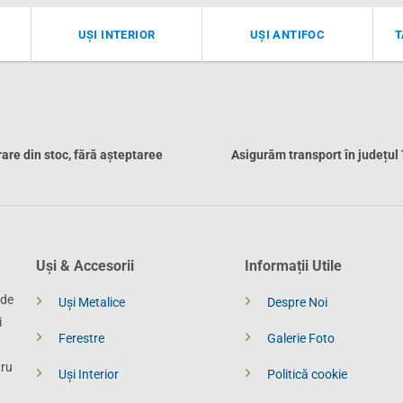
UȘI INTERIOR
UȘI ANTIFOC
T
rare din stoc, fără așteptaree
Asigurăm transport în județul
Uși & Accesorii
Informații Utile
 de
Uși Metalice
Despre Noi
i
Ferestre
Galerie Foto
tru
Uși Interior
Politică cookie