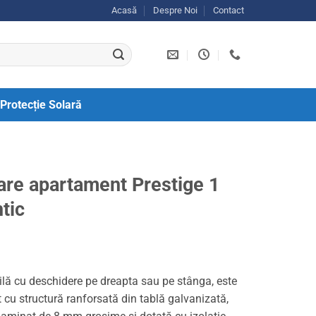
Acasă
Despre Noi
Contact
Protecție Solară
rare apartament Prestige 1
tic
ilă cu deschidere pe dreapta sau pe stânga, este
cu structură ranforsată din tablă galvanizată,