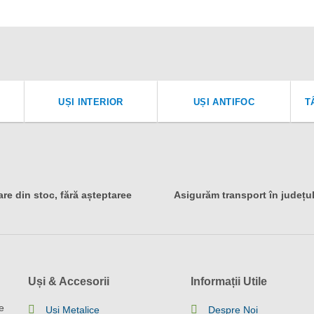
UȘI INTERIOR
UȘI ANTIFOC
T
are din stoc, fără așteptaree
Asigurăm transport în județu
Uși & Accesorii
Informații Utile
e
Uși Metalice
Despre Noi