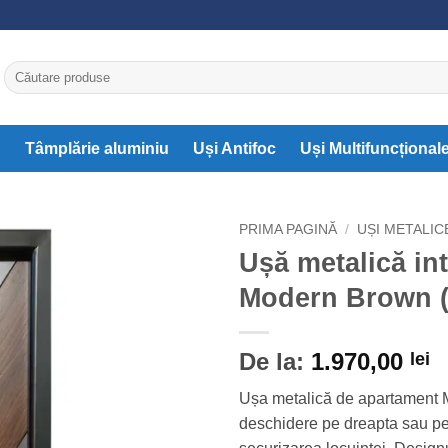
Caută
după:
C
Tâmplărie aluminiu
Uși Antifoc
Uși Multifuncțional
PRIMA PAGINĂ
/
UȘI METALIC
Ușă metalică in
Modern Brown (
De la:
1.970,00
lei
Ușa metalică de apartament 
deschidere pe dreapta sau pe 