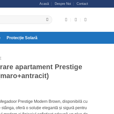
Acasă
Despre Noi
Contact
e
Protecție Solară
E
trare apartament Prestige
maro+antracit)
Megadoor Prestige Modern Brown, disponibilă cu
stânga, oferă o soluție elegantă și sigură pentru