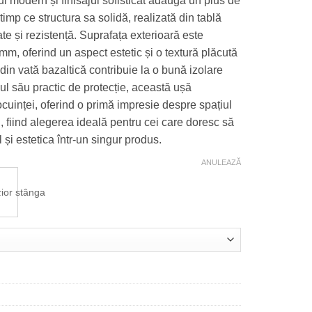
l modern și finisajul sofisticat adaugă un plus de
 timp ce structura sa solidă, realizată din tablă
ate și rezistență. Suprafața exterioară este
m, oferind un aspect estetic și o textură plăcută
ă din vată bazaltică contribuie la o bună izolare
lul său practic de protecție, această ușă
locuinței, oferind o primă impresie despre spațiul
, fiind alegerea ideală pentru cei care doresc să
 și estetica într-un singur produs.
ANULEAZĂ