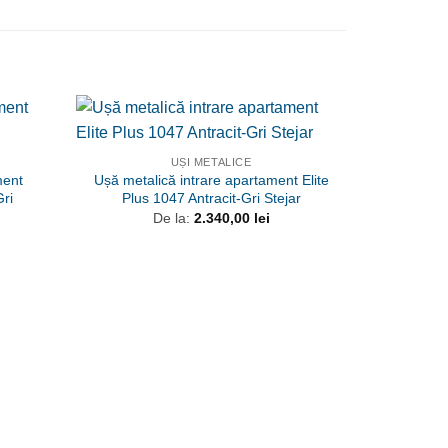
UȘI METALICE
ment
Ușă metalică intrare apartament Elite
ri
Plus 1047 Antracit-Gri Stejar
De la:
2.340,00
lei
Ușă met
Prest