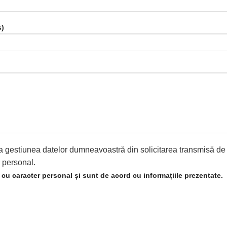
ș)
re la gestiunea datelor dumneavoastră din solicitarea transmisă d
r personal.
r cu caracter personal și sunt de acord cu informațiile prezentate.