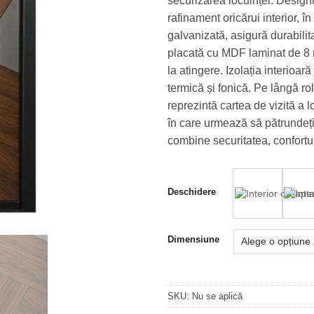
securizarea locuinței. Designu
rafinament oricărui interior, în
galvanizată, asigură durabilit
placată cu MDF laminat de 8 m
la atingere. Izolația interioar
termică și fonică. Pe lângă ro
reprezintă cartea de vizită a 
în care urmează să pătrundeți
combine securitatea, confortul
Deschidere
Dimensiune
SKU:
Nu se aplică