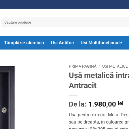
Caută
după:
Tâmplărie aluminiu
Uși Antifoc
Uși Multifuncționale
PRIMA PAGINĂ
/
UȘI METALICE
Ușă metalică int
Antracit
De la:
1.980,00
lei
Ușa pentru exterior Metal Des
sau pe dreapta, în culoarea gr