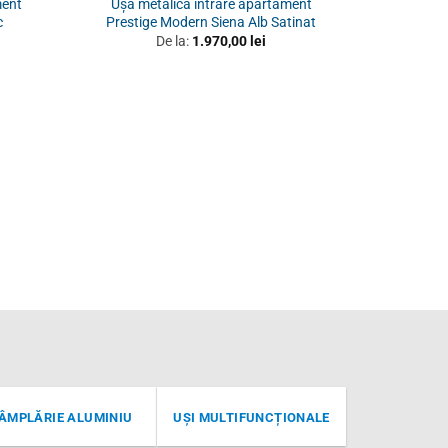
ment
Ușă metalică intrare apartament
c
Prestige Modern Siena Alb Satinat
De la:
1.970,00
lei
Ușă met
Prest
ÂMPLĂRIE ALUMINIU
UȘI MULTIFUNCȚIONALE