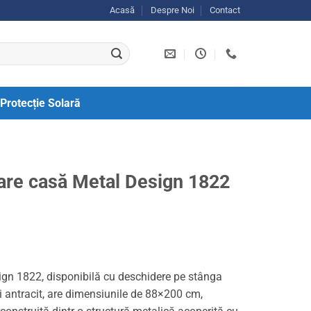
Acasă
Despre Noi
Contact
Protecție Solară
rare casă Metal Design 1822
ign 1822, disponibilă cu deschidere pe stânga
i antracit, are dimensiunile de 88×200 cm,