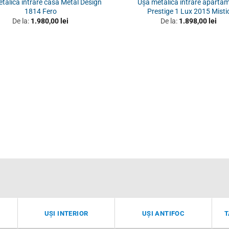
talică intrare casă Metal Design
Ușă metalică intrare aparta
1814 Fero
Prestige 1 Lux 2015 Misti
De la:
1.980,00
lei
De la:
1.898,00
lei
UȘI INTERIOR
UȘI ANTIFOC
T