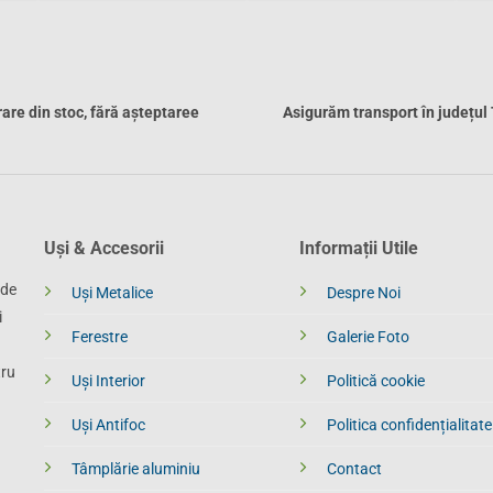
rare din stoc, fără așteptaree
Asigurăm transport în județul
Uși & Accesorii
Informații Utile
 de
Uși Metalice
Despre Noi
i
Ferestre
Galerie Foto
tru
Uși Interior
Politică cookie
Uși Antifoc
Politica confidențialitate
Tâmplărie aluminiu
Contact