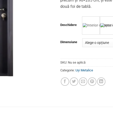
precum și 98×205 cm, și este 
două foi de tablă.
Deschidere
Dimensiune
SKU:
Nu se aplică
Categorie:
Uși Metalice