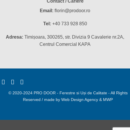
Contact / Cariere
Email:
florin@prodoor.ro
Tel:
+40 733 928 850
Adresa:
Timișoara, 300265, str. Divizia 9 Cavalerie nr.2A,
Centrul Comercial KAPA
© 2020-2024 PRO DOOR - Ferestre si Uși de Calitate - All Rights
Reserved / made by
Web Design Agency
&
MWP