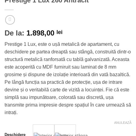
Prestige 1 Lux 260 Antracit
De la:
1.898,00
lei
Prestige 1 Lux, este o ușă metalică de apartament, cu
deschidere pe partea dreaptă sau stângă, construită dintr-o
structură metalică ranforsată cu tablă galvanizată. Aceasta
este acoperită cu MDF furniruit sau laminat de 8 mm
grosime și dispune de izolație interioară din vată bazaltică.
Pe lângă funcția sa practică de protecție, ușa de intrare
devine și o veritabilă carte de vizită a locuinței. Fie că este
simplă sau impunătoare, colorată sau discretă, ușa
transmite prima impresie despre spațiul în care urmează să
intrați.
ANULEAZĂ
Deschidere