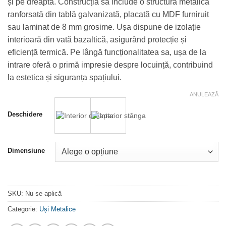
și pe dreapta. Construcția sa include o structură metalică
ranforsată din tablă galvanizată, placată cu MDF furniruit
sau laminat de 8 mm grosime. Ușa dispune de izolație
interioară din vată bazaltică, asigurând protecție și
eficiență termică. Pe lângă funcționalitatea sa, ușa de la
intrare oferă o primă impresie despre locuință, contribuind
la estetica și siguranța spațiului.
ANULEAZĂ
Deschidere
Dimensiune
SKU:
Nu se aplică
Categorie:
Uși Metalice