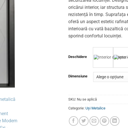
securizarea locuinței. Design
oricărui interior, iar structura
rezistență în timp. Suprafaț
oferă un aspect estetic rafinat
interioară cu vată bazaltică co
sporind confortul locuinței.
Deschidere
Dimensiune
SKU:
Nu se aplică
Categorie:
Uși Metalice