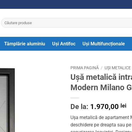
Caută
după:
Tâmplărie aluminiu
Uși Antifoc
Uși Multifuncționale
PRIMA PAGINĂ
/
UȘI METALICE
Ușă metalică int
Modern Milano G
De la:
1.970,00
lei
Ușa metalică de apartament 
deschidere pe dreapta sau pe 