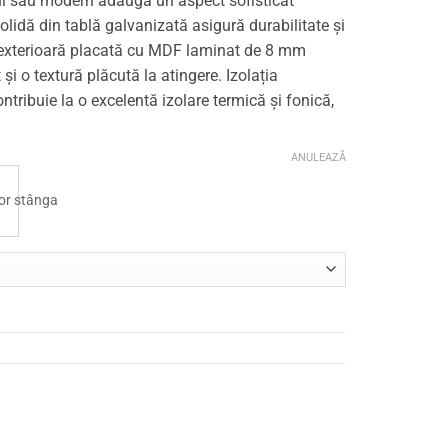
ul său modern adaugă un aspect sofisticat
 solidă din tablă galvanizată asigură durabilitate și
a exterioară placată cu MDF laminat de 8 mm
 și o textură plăcută la atingere. Izolația
ntribuie la o excelentă izolare termică și fonică,
ANULEAZĂ