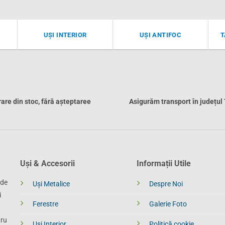
UȘI INTERIOR
UȘI ANTIFOC
T
rare din stoc, fără așteptaree
Asigurăm transport în județul
Uși & Accesorii
Informații Utile
 de
Uși Metalice
Despre Noi
i
Ferestre
Galerie Foto
tru
Uși Interior
Politică cookie