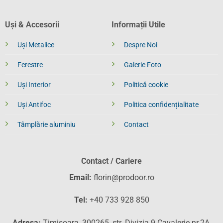
Uși & Accesorii
Informații Utile
Uși Metalice
Despre Noi
Ferestre
Galerie Foto
Uși Interior
Politică cookie
Uși Antifoc
Politica confidențialitate
Tâmplărie aluminiu
Contact
Contact / Cariere
Email:
florin@prodoor.ro
Tel:
+40 733 928 850
Adresa:
Timișoara, 300265, str. Divizia 9 Cavalerie nr.2A,